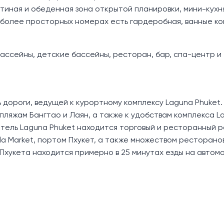
тиная и обеденная зона открытой планировки, мини-кухн
 В более просторных номерах есть гардеробная, ванные к
ассейны, детские бассейны, ресторан, бар, спа-центр и
дороги, ведущей к курортному комплексу Laguna Phuket.
ляжам Бангтао и Лаян, а также к удобствам комплекса L
 отель Laguna Phuket находится торговый и ресторанный 
la Market, портом Пхукет, а также множеством ресторанов
хукета находится примерно в 25 минутах езды на автомо