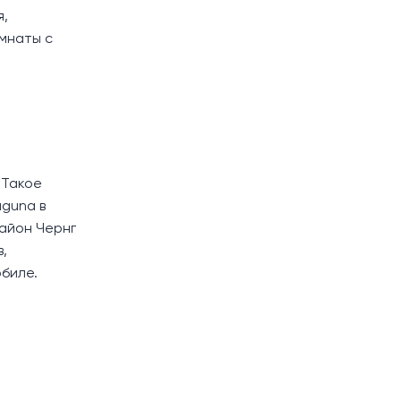
я,
омнаты с
 Такое
aguna в
район Чернг
,
биле.