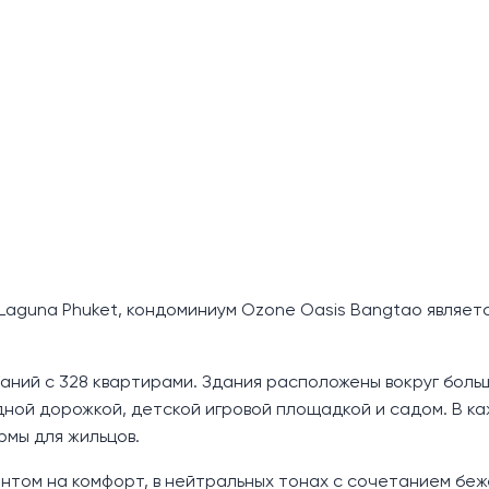
Laguna Phuket, кондоминиум Ozone Oasis Bangtao являет
аний с 328 квартирами. Здания расположены вокруг боль
дной дорожкой, детской игровой площадкой и садом. В к
рмы для жильцов.
том на комфорт, в нейтральных тонах с сочетанием беж