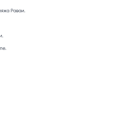
яжа Раваи.
и.
ле.