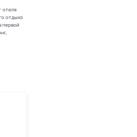
т отеля
го отдыха
в первой
нг,