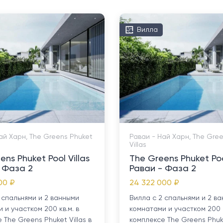
Вилла
ай Харн, The Greens Phuket
Раваи - Най Харн, The Gre
Villas
ens Phuket Pool Villas
The Greens Phuket Poo
 Фаза 2
Раваи - Фаза 2
00 ₽
24 322 000 ₽
 спальнями и 2 ванными
Вилла с 2 спальнями и 2 в
 и участком 200 кв.м. в
комнатами и участком 200 к
 The Greens Phuket Villas в
комплексе The Greens Phuke