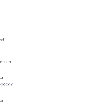
et,
еально
ой
ррасу у
рн.