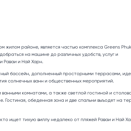
ом жилом районе, является частью комплекса Greens Phuk
добраться на машине до различных удобств, услуг и
 Раваи и Най Харн.
тный бассейн, дополненный просторными террасами, ид
тия солнечных ванн и общественных мероприятий.
и ванными комнатами, а также светлой гостиной и столов
е. Гостиная, обеденная зона и две спальни выъодят на те
кто ищет тихую виллу недалеко от пляжей Раваи и Най Ха