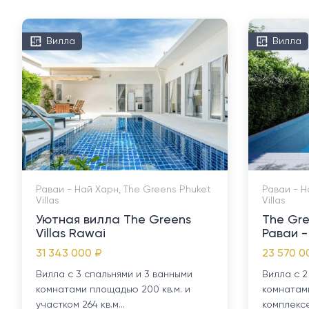
Вилла
Вилла
Раваи - Най Харн, The Greens Phuket
Раваи - Н
Villas
Villas
Уютная вилла The Greens
The Gre
Villas Rawai
Раваи -
31 343 000 ₽
23 570 0
Вилла с 3 спальнями и 3 ванными
Вилла с 2
комнатами площадью 200 кв.м. и
комнатами
участком 264 кв.м...
комплексе