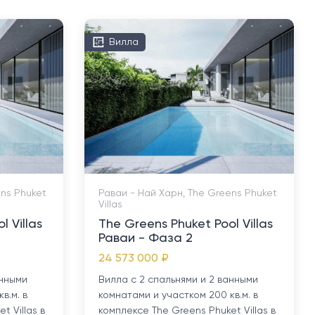
Вилла
ens Phuket
Раваи - Най Харн, The Greens Phuket
Villas
l Villas
The Greens Phuket Pool Villas
Раваи - Фаза 2
24 573 000 ₽
анными
Вилла с 2 спальнями и 2 ванными
в.м. в
комнатами и участком 200 кв.м. в
t Villas в
комплексе The Greens Phuket Villas в