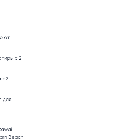
о от
ртиры с 2
тлой
т для
 Rawai
Harn Beach