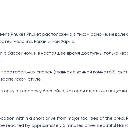
eens Phuket Phuket расположена в тихом районе, недалек
тей Чалонга, Раваи и Най Харна.
лл с бассейном, и в настоящее время доступны только ква
.
мфортабельных спален (главная с ванной комнатой), све
европейском стиле.
сторную террасу у бассейна, которая идеально подходи
ocation within a short drive from major facilities of the area.
 be reached by approximately 5 minutes drive. Beautiful Nai 