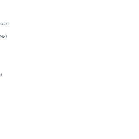
лофт
ми)
и