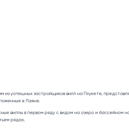
ним из успешных застройщиков вилл на Пхукете, представл
ложенные в Лаяне.
жные виллы в первом ряду с видом на озеро и бассейном 
тьем рядах.