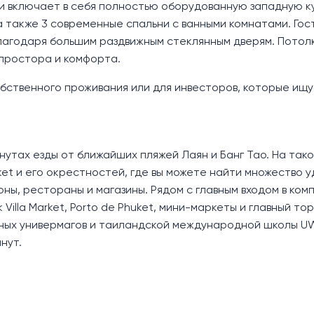
и включает в себя полностью оборудованную западную к
 также 3 современные спальни с ванными комнатами. Гос
лагодаря большим раздвижным стеклянным дверям. Потолк
 простора и комфорта.
обственного проживания или для инвесторов, которые ищу
минутах езды от ближайших пляжей Лаян и Банг Тао. На так
et и его окрестностей, где вы можете найти множество у
оны, рестораны и магазины. Рядом с главным входом в ком
illa Market, Porto de Phuket, мини-маркеты и главный тор
пных универмагов и таиландской международной школы U
нут.