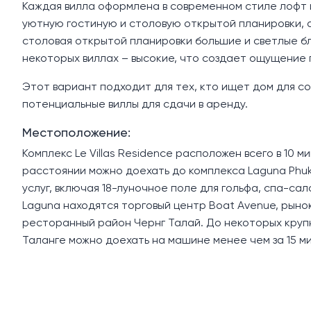
Каждая вилла оформлена в современном стиле лофт 
уютную гостиную и столовую открытой планировки, а
столовая открытой планировки большие и светлые б
некоторых виллах – высокие, что создает ощущение
Этот вариант подходит для тех, кто ищет дом для с
потенциальные виллы для сдачи в аренду.
Местоположение:
Комплекс Le Villas Residence расположен всего в 10 
расстоянии можно доехать до комплекса Laguna Phuk
услуг, включая 18-луночное поле для гольфа, спа-сал
Laguna находятся торговый центр Boat Avenue, рынок V
ресторанный район Чернг Талай. До некоторых кру
Таланге можно доехать на машине менее чем за 15 ми