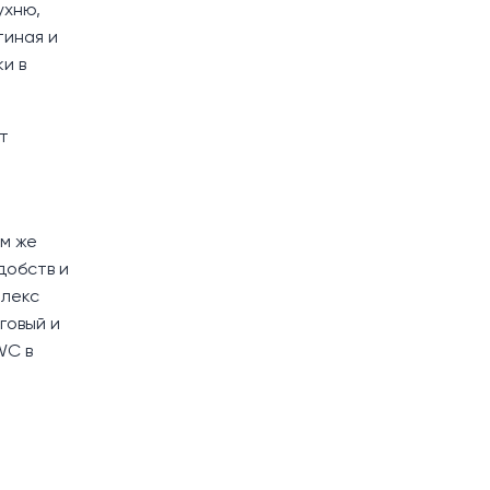
ухню,
тиная и
и в
т
ом же
добств и
плекс
говый и
WC в