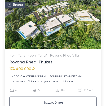
Вилла
Чонг Тале (Чернг Талай), Rovana Rhea Villa
Rovana Rhea, Phuket
174 400 000 ₽
Вилла с 4 спальнями и 5 ванными комнатами
площадью 713 кв.м. и участком 800 кв.м...
4
5
Да
713 м²
Подробнее