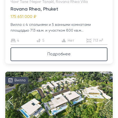
Чонг Тале (Чернг Талай), Rovana Rhea Villa
Rovana Rhea, Phuket
175 651 000 ₽
Вилла с 4 спальнями и 5 ванными комнатами
площадью 713 кв.м. и участком 800 кв.м...
4
5
Нет
713 м²
Подробнее
Вилла