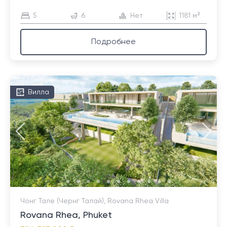
5
6
Нет
1181 м²
Подробнее
Вилла
Чонг Тале (Чернг Талай), Rovana Rhea Villa
Rovana Rhea, Phuket