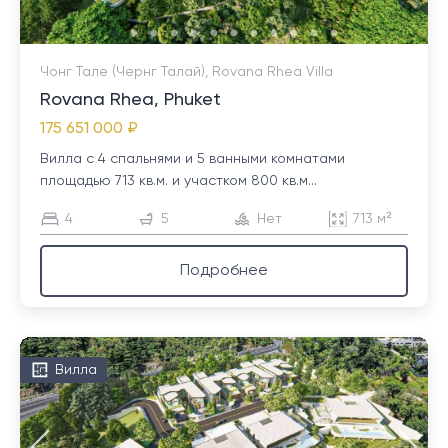
Чонг Тале (Чернг Талай), Rovana Rhea Villa
Rovana Rhea, Phuket
175 651 000 ₽
Вилла с 4 спальнями и 5 ванными комнатами
площадью 713 кв.м. и участком 800 кв.м...
4
5
Нет
713 м²
Подробнее
Вилла