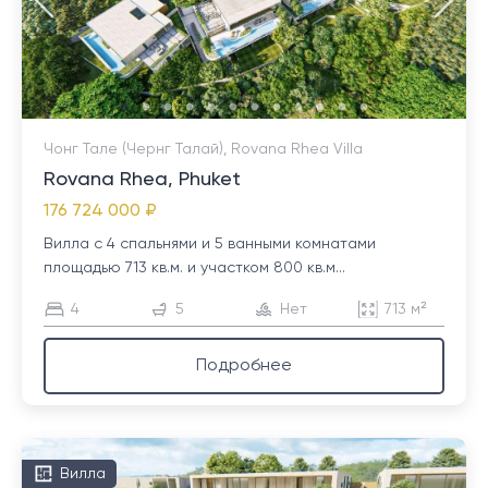
Чонг Тале (Чернг Талай), Rovana Rhea Villa
Rovana Rhea, Phuket
176 724 000 ₽
Вилла с 4 спальнями и 5 ванными комнатами
площадью 713 кв.м. и участком 800 кв.м...
4
5
Нет
713 м²
Подробнее
Вилла