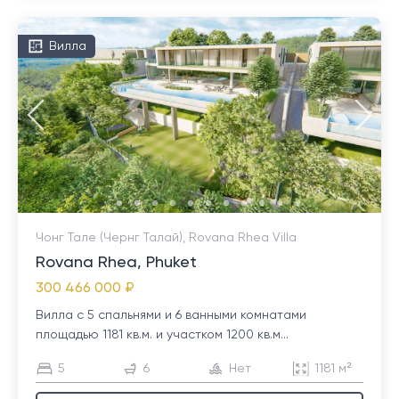
Вилла
Чонг Тале (Чернг Талай), Rovana Rhea Villa
Rovana Rhea, Phuket
300 466 000 ₽
Вилла с 5 спальнями и 6 ванными комнатами
площадью 1181 кв.м. и участком 1200 кв.м...
5
6
Нет
1181 м²