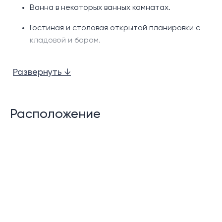
Ванна в некоторых ванных комнатах.
Гостиная и столовая открытой планировки с
кладовой и баром.
Полностью оборудованная западная кухня
Развернуть ↓
Изучение
Терраса/гостиная на крыше
Расположение
Частный бассейн
Просторная терраса у бассейна
Гостевой туалет
Помещения для прислуги
Прачечная