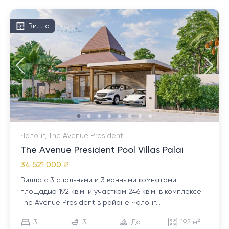
Вилла
Чалонг, The Avenue President
The Avenue President Pool Villas Palai
34 521 000 ₽
Вилла с 3 спальнями и 3 ванными комнатами
площадью 192 кв.м. и участком 246 кв.м. в комплексе
The Avenue President в районе Чалонг...
3
3
Да
192 м²