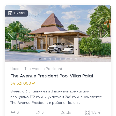
Вилла
Чалонг, The Avenue President
The Avenue President Pool Villas Palai
34 521 000 ₽
Вилла с 3 спальнями и 3 ванными комнатами
площадью 192 кв.м. и участком 246 кв.м. в комплексе
The Avenue President в районе Чалонг...
3
3
Да
192 м²