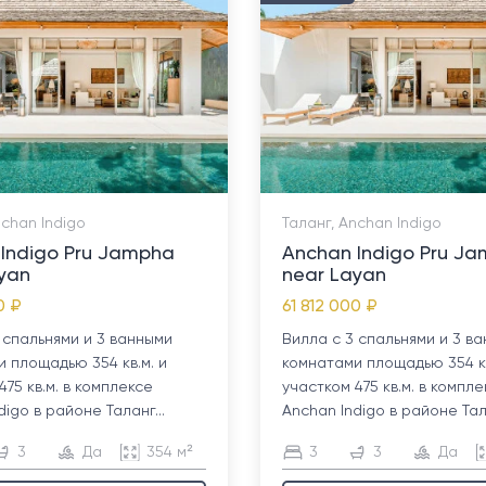
nchan Indigo
Таланг, Anchan Indigo
Indigo Pru Jampha
Anchan Indigo Pru J
yan
near Layan
0 ₽
61 812 000 ₽
 спальнями и 3 ванными
Вилла с 3 спальнями и 3 в
 площадью 354 кв.м. и
комнатами площадью 354 кв
475 кв.м. в комплексе
участком 475 кв.м. в компл
digo в районе Таланг...
Anchan Indigo в районе Тала
3
Да
354 м²
3
3
Да