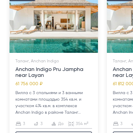
Таланг, Anchan Indigo
Таланг, A
Anchan Indigo Pru Jampha
Anchan 
near Layan
near La
61 756 000 ₽
61 812 00
Вилла с 3 спальнями и 3 ванными
Вилла с 3
комнатами площадью 354 кв.м. и
комнатами
участком 474 кв.м. в комплексе
участком 
Anchan Indigo в районе Таланг...
Anchan In
3
3
Да
354 м²
3