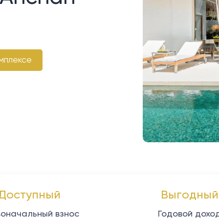
мплексе
Доступный
Выгодный
оначальный взнос
Годовой дохо