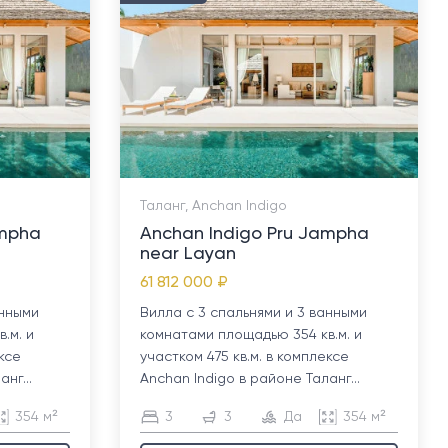
Таланг, Anchan Indigo
ampha
Anchan Indigo Pru Jampha
near Layan
61 812 000 ₽
анными
Вилла с 3 спальнями и 3 ванными
.м. и
комнатами площадью 354 кв.м. и
ексе
участком 475 кв.м. в комплексе
нг...
Anchan Indigo в районе Таланг...
354 м²
3
3
Да
354 м²