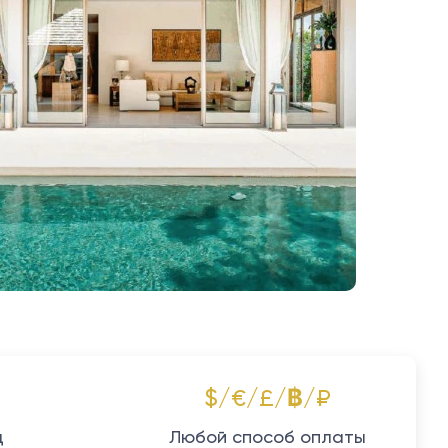
$/€/£/฿/₽
д
Любой способ оплаты