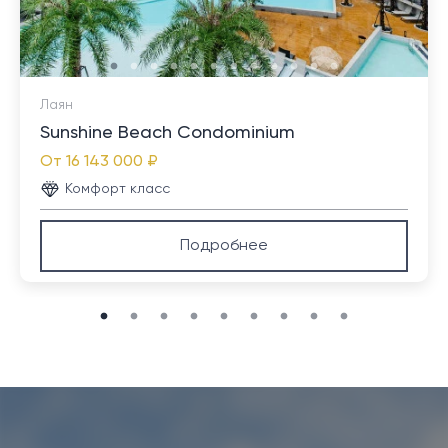
24-часовая охрана
Лаян
Sunshine Beach Condominium
От
16 143 000 ₽
Описание:
Комфорт класс
Andaman Boutique Residences расположен в
Подробнее
популярном месте, в нескольких минутах ходьбы от
нетронутого пляжа Бангтао и основных местных
удобств, достопримечательностей и услуг.
Комплекс состоит из четырех отдельных 5-этажных
зданий, в каждом из которых находится 24 стильно
оформленных апартамента, в каждом из которых
есть 3 спальни, просторная гостиная и столовая
открытой планировки, а также полностью