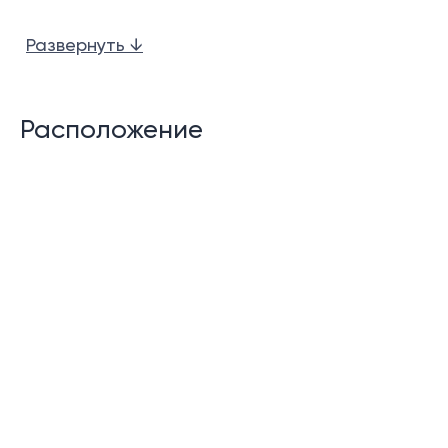
Развернуть ↓
Все спальни с ванными комнатами
Расположение
Полностью оборудованная западная кухня с
барной стойкой
Гостиная и обеденная зона открытой
планировки