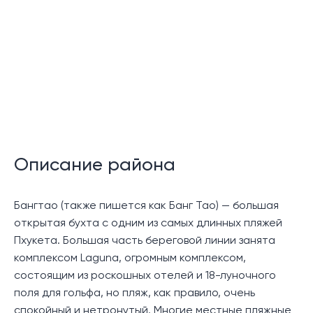
Частный бассейн
Душ на открытом воздухе
Описание района
Бангтао (также пишется как Банг Тао) — большая
Просторные террасы/балконы
открытая бухта с одним из самых длинных пляжей
Пхукета. Большая часть береговой линии занята
комплексом Laguna, огромным комплексом,
состоящим из роскошных отелей и 18-луночного
Прачечная
поля для гольфа, но пляж, как правило, очень
спокойный и нетронутый. Многие местные пляжные