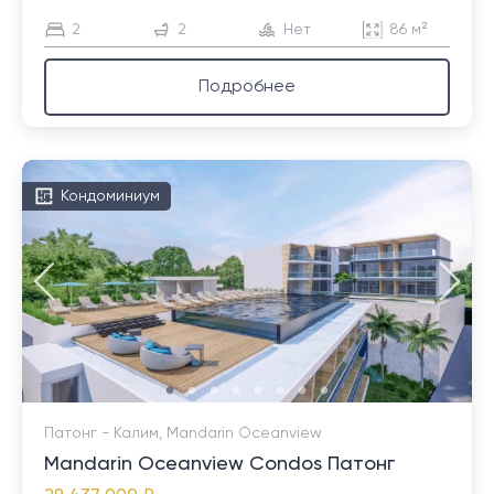
2
2
Нет
86 м²
Подробнее
Кондоминиум
Патонг - Калим, Mandarin Oceanview
Mandarin Oceanview Condos Патонг