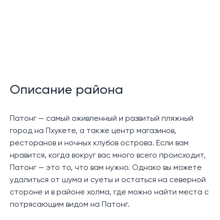
просторный, полностью меблирован и со вкусом
оформлен современной мебелью и предметами
интерьера.
Большая раздвижная стеклянная дверь в гостиной и
столовой ведет на просторный балкон, где можно
полюбоваться видом на море или сад или просто
расслабиться под прохладным морским бризом.
Описание района
Местоположение:
Патонг — самый оживленный и развитый пляжный
Новый комплекс Mandarin Oceanview Condos Patong
город на Пхукете, а также центр магазинов,
расположен на мысе с видом на залив Патонг и
ресторанов и ночных клубов острова. Если вам
Андаманское море. Он находится всего в 5 минутах
нравится, когда вокруг вас много всего происходит,
езды от оживленного пляжа Патонг, где вы найдете
Патонг — это то, что вам нужно. Однако вы можете
множество ночных клубов, ресторанов, баров и
удалиться от шума и суеты и остаться на северной
магазинов. Пляжи Карон и Ката находятся в 15
стороне и в районе холма, где можно найти места с
минутах езды.
потрясающим видом на Патонг.