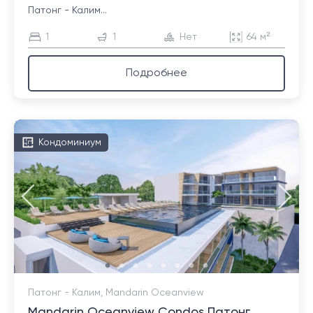
Патонг - Калим...
1
1
Нет
64 м²
Подробнее
Кондоминиум
Патонг - Калим, Mandarin Oceanview
Mandarin Oceanview Condos Патонг