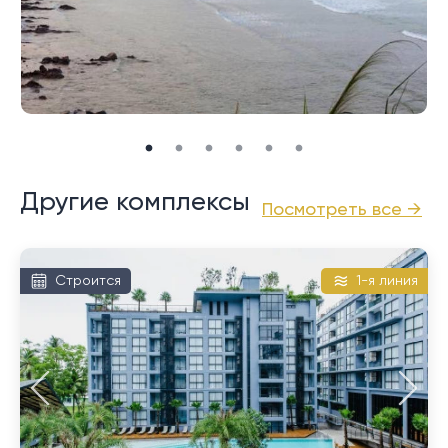
Калим — небольшой пляж в северной части залива
Патонг. Несмотря на близость к Патонгу, Калим
спокойный и спокойный, хотя сам пляж довольно
каменистый и не подходит для купания. Многие
другие местные жители останавливаются здесь и
наслаждаются близлежащим контрактом с
Патонгом.
Другие комплексы
Посмотреть все →
Строится
1-я линия