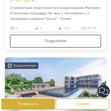
29 437 000 ₽
2-комнатные апартаменты в кондоминиуме Mandarin
Oceanview площадью 86 кв.м. с бассейном с 2
санузлами в районе Патонг - Калим...
2
2
Нет
86 м²
Подробнее
Кондоминиум
Позвонить
Заявка