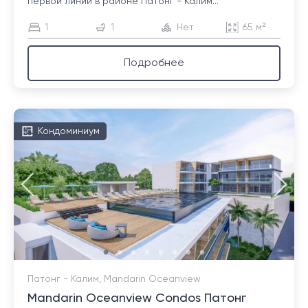
первой линии в районе Патонг - Калим...
1
1
Нет
65 м²
Подробнее
Кондоминиум
Патонг - Калим, Mandarin Oceanview
Mandarin Oceanview Condos Патонг