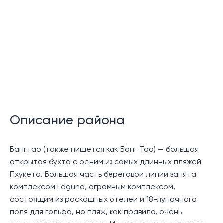
задний вход, что означает, что доступ к пляжу Банг
Тао будет легким.
Возможности сообщества:
Закрытое сообщество
24-часовая охрана
Местоположение:
Описание района
Виллы Sai Taan идеально расположены недалеко от
комплекса Laguna с 18-луночным полем для гольфа и
широким спектром удобств 5-звездочного курорта.
Бангтао (также пишется как Банг Тао) — большая
В нескольких минутах ходьбы находится Боут-авеню
открытая бухта с одним из самых длинных пляжей
с множеством ресторанов, баров, бутиков и
Пхукета. Большая часть береговой линии занята
супермаркетом Villa Market. До песчаного пляжа
комплексом Laguna, огромным комплексом,
Бангтао можно доехать всего за пару минут.
состоящим из роскошных отелей и 18-луночного
поля для гольфа, но пляж, как правило, очень