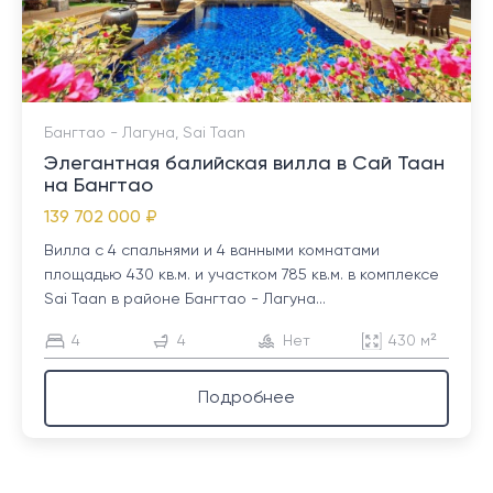
Бангтао - Лагуна, Sai Taan
Элегантная балийская вилла в Сай Таан
на Бангтао
139 702 000 ₽
Вилла с 4 спальнями и 4 ванными комнатами
площадью 430 кв.м. и участком 785 кв.м. в комплексе
Sai Taan в районе Бангтао - Лагуна...
4
4
Нет
430 м²
Подробнее