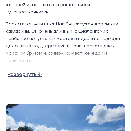
жителей и знающих возвращающихся
Комплекс Wilawan Luxury Villas расположен в 10
путешественников.
минутах езды от местных
Восхитительный пляж Най Янг окружен деревьями
достопримечательностей, включая пляжи Най Янг и
казуарины. Он очень длинный, с шезлонгами в
Най Тон с магазинами, ресторанами, и барами.
наиболее популярных местах и идеально подходит
Международный аэропорт Пхукета, клуб Blue
для отдыха под деревьями и тени, наслаждаясь
Canyon и торговые центры Таланга также
морским бризом и, возможно, местной едой и
находятся в непосредственной близости.
напитками.
Поскольку большая часть пляжа находится в
Развернуть ↓
национальном парке Сринат, что несправедливо с
точки зрения администрации парка, поэтому
развитие вдоль береговой линии в значительной
степени ограничено. Но есть еще хороший выбор
ресторанов и баров, а местный рынок свежих
продуктов привлекает внимание как местных
жителей, так и туристов.