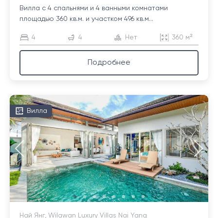
Вилла с 4 спальнями и 4 ванными комнатами
площадью 360 кв.м. и участком 496 кв.м...
4
4
Нет
360 м²
Подробнее
Вилла
Най Янг, Wilawan Luxury Villas Nai Yang