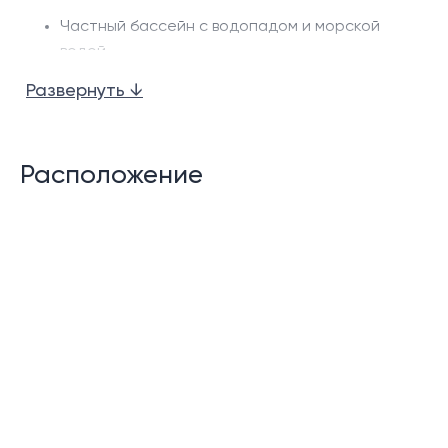
Частный бассейн с водопадом и морской
водой.
Развернуть ↓
Крытая терраса
Беседка у бассейна
Расположение
Сад
Крытая парковка для машины
В комплексе:
Управляющая компания
CCTV
24-часовая охрана
Описание: