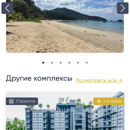
Как и многие пляжи на севере Пхукета, низкий сезон
может быть очень тихим, но некоторые места
остаются открытыми круглый год, так как это
известное и любимое место для кайтсерфинга.
Пляж Най Янг может быть весьма хорош для купания,
хотя течение может быть довольно опасным во
время низкого и дождливого сезона с мая по
октябрь. Примерно в 1 км от берега есть большой
коралловый риф, который стоит изучить.
Другие комплексы
Посмотреть все →
Строится
1-я линия