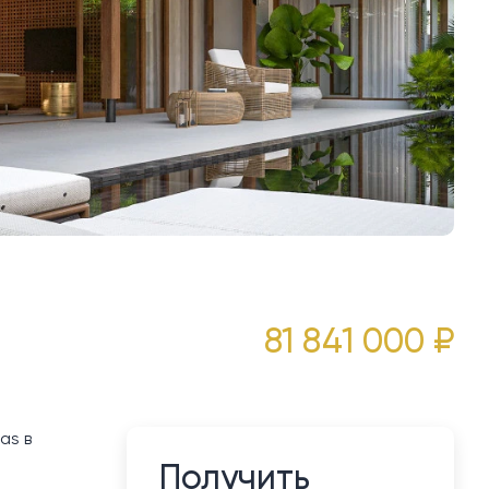
81 841 000 ₽
as в
Получить