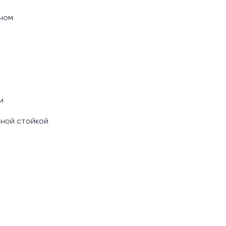
йном
и
рной стойкой