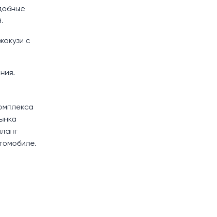
удобные
.
жакузи с
ния.
комплекса
рынка
аланг
томобиле.