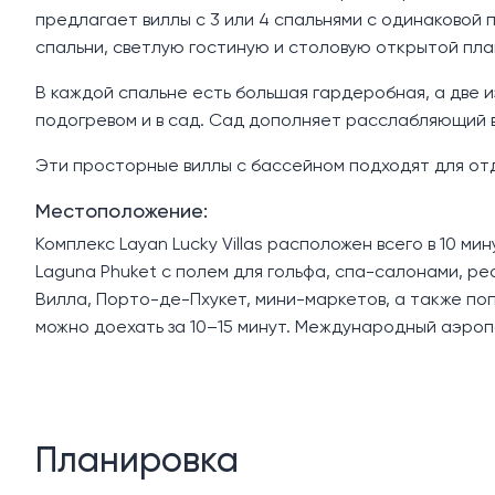
предлагает виллы с 3 или 4 спальнями с одинаковой
спальни, светлую гостиную и столовую открытой пл
В каждой спальне есть большая гардеробная, а две и
подогревом и в сад. Сад дополняет расслабляющий
Эти просторные виллы с бассейном подходят для отд
Местоположение:
Комплекс Layan Lucky Villas расположен всего в 10 м
Laguna Phuket с полем для гольфа, спа-салонами, р
Вилла, Порто-де-Пхукет, мини-маркетов, а также по
можно доехать за 10–15 минут. Международный аэроп
Планировка