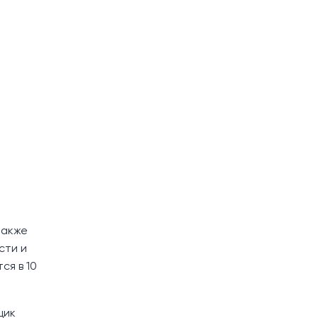
также
сти и
ся в 10
щик