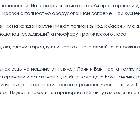
 планировкой. Интерьеры включают в себя просторные и 
анировки с полностью оборудованной современной кухней
з них на каждой вилле имеют прямой выход к бассейну с д
 водопад, создающий атмосферу тропического леса.
ыха, сдачи в аренду или постоянного семейного прожива
инутах езды на машине от пляжей Лаян и Бангтао, а также 
есторанами и магазинами. До близлежащего Боут-авеню, 
пулярных ресторанов и торговых районов Чернгталай и Т
орт Пхукета находится примерно в 25 минутах езды на ав