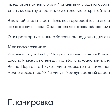
предлагает виллы с 3 или 4 спальнями с одинаковой
спальни, светлую гостиную и столовую открытой пл
В каждой спальне есть большая гардеробная, а две и
подогревом и в сад. Сад дополняет расслабляющий
Эти просторные виллы с бассейном подходят для отд
Местоположение:
Комплекс Layan Lucky Villas расположен всего в 10 м
Laguna Phuket с полем для гольфа, спа-салонами, р
Вилла, Порто-де-Пхукет, мини-маркетов, а также по
можно доехать за 10–15 минут. Международный аэроп
Планировка