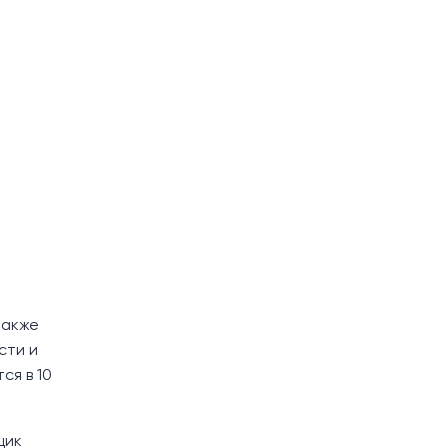
также
сти и
ся в 10
щик