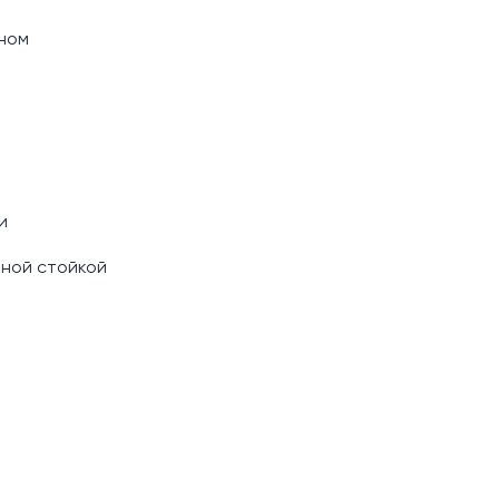
йном
и
рной стойкой