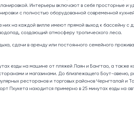
 планировкой. Интерьеры включают в себя просторные и 
анировки с полностью оборудованной современной кухней
з них на каждой вилле имеют прямой выход к бассейну с д
 водопад, создающий атмосферу тропического леса.
ыха, сдачи в аренду или постоянного семейного прожива
инутах езды на машине от пляжей Лаян и Бангтао, а также 
есторанами и магазинами. До близлежащего Боут-авеню, 
пулярных ресторанов и торговых районов Чернгталай и Т
орт Пхукета находится примерно в 25 минутах езды на ав