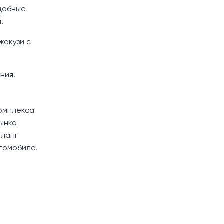
удобные
.
жакузи с
ния.
комплекса
рынка
аланг
томобиле.