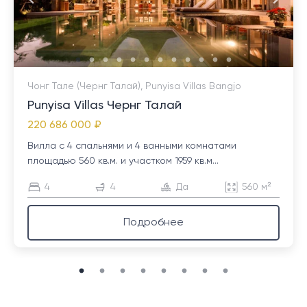
Чонг Тале (Чернг Талай), Punyisa Villas Bangjo
Punyisa Villas Чернг Талай
220 686 000 ₽
Вилла с 4 спальнями и 4 ванными комнатами
площадью 560 кв.м. и участком 1959 кв.м...
4
4
Да
560 м²
Подробнее