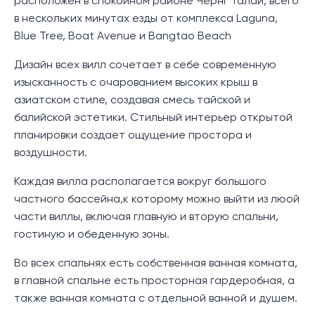
расположен в спокойном районе Чернг Талай, всего
в нескольких минутах езды от комплекса Laguna,
Blue Tree, Boat Avenue и Bangtao Beach
Дизайн всех вилл сочетает в себе современную
изысканность с очарованием высоких крыш в
азиатском стиле, создавая смесь тайской и
балийской эстетики. Стильный интерьер открытой
планировки создает ощущение простора и
воздушности.
Каждая вилла располагается вокруг большого
частного бассейна,к которому можно выйти из люой
части виллы, включая главную и вторую спальни,
гостиную и обеденную зоны.
Во всех спальнях есть собственная ванная комната,
в главной спальне есть просторная гардеробная, а
также ванная комната с отдельной ванной и душем.