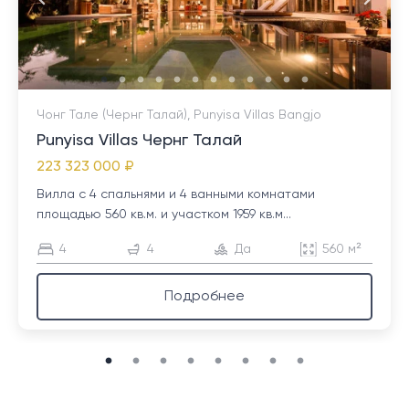
Чонг Тале (Чернг Талай), Punyisa Villas Bangjo
Punyisa Villas Чернг Талай
223 323 000 ₽
Вилла с 4 спальнями и 4 ванными комнатами
площадью 560 кв.м. и участком 1959 кв.м...
4
4
Да
560 м²
Подробнее