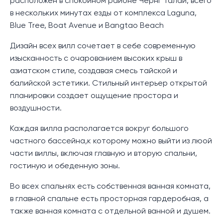
расположен в спокойном районе Чернг Талай, всего
в нескольких минутах езды от комплекса Laguna,
Blue Tree, Boat Avenue и Bangtao Beach
Дизайн всех вилл сочетает в себе современную
изысканность с очарованием высоких крыш в
азиатском стиле, создавая смесь тайской и
балийской эстетики. Стильный интерьер открытой
планировки создает ощущение простора и
воздушности.
Каждая вилла располагается вокруг большого
частного бассейна,к которому можно выйти из люой
части виллы, включая главную и вторую спальни,
гостиную и обеденную зоны.
Во всех спальнях есть собственная ванная комната,
в главной спальне есть просторная гардеробная, а
также ванная комната с отдельной ванной и душем.