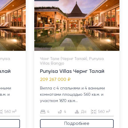
unyisa
Чонг Тале (Чернг Талай), Punyisa
Villas Bangjo
Талай
Punyisa Villas Чернг Талай
209 267 000 ₽
анными
Вилла с 4 спальнями и 4 ванными
.м. и
комнатами площадью 560 кв.м. и
участком 1670 кв.м...
560 м²
4
4
Да
560 м²
Подробнее