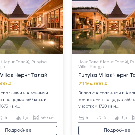
 (Чернг Талай), Punyisa
Чонг Тале (Чернг Талай), P
gjo
Villas Bangjo
 Villas Чернг Талай
Punyisa Villas Чернг 
000 ₽
211 164 000 ₽
 спальнями и 4 ванными
Вилла с 4 спальнями и 4 в
 площадью 560 кв.м. и
комнатами площадью 560 кв
875 кв.м...
участком 1720 кв.м...
4
Да
560 м²
4
4
Да
Подробнее
Подробнее