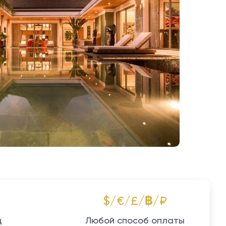
$/€/£/฿/₽
д
Любой способ оплаты