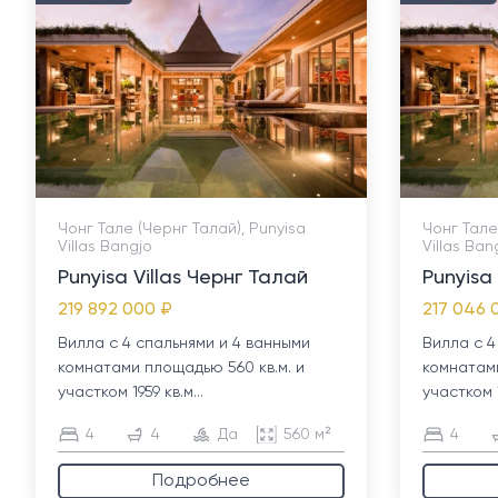
Чонг Тале (Чернг Талай), Punyisa
Чонг Тале
Villas Bangjo
Villas Ban
Punyisa Villas Чернг Талай
Punyisa
219 892 000 ₽
217 046 
Вилла с 4 спальнями и 4 ванными
Вилла с 4
комнатами площадью 560 кв.м. и
комнатами
участком 1959 кв.м...
участком 1
4
4
Да
560 м²
4
Подробнее