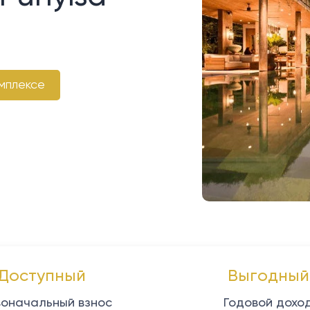
мплексе
Доступный
Выгодный
оначальный взнос
Годовой дохо