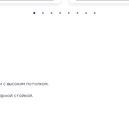
и с высоким потолком.
арной стойкой.