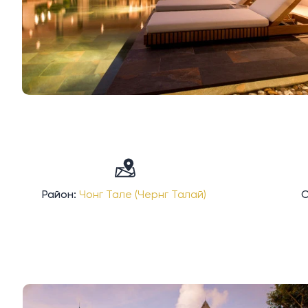
Район:
Чонг Тале (Чернг Талай)
С