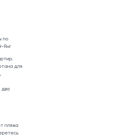
ы по
й-Янг
артир.
отана для
,
 два
от пляжа
беретесь