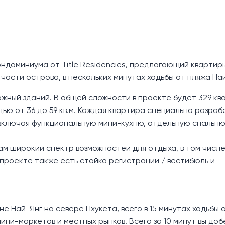
кондоминиума от Title Residencies, предлагающий квартир
части острова, в нескольких минутах ходьбы от пляжа На
жный зданий. В общей сложности в проекте будет 329 кв
дью от 36 до 59 кв.м. Каждая квартира специально разраб
включая функциональную мини-кухню, отдельную спальню
ам широкий спектр возможностей для отдыха, в том числе
в проекте также есть стойка регистрации / вестибюль и
не Най-Янг на севере Пхукета, всего в 15 минутах ходьбы 
мини-маркетов и местных рынков. Всего за 10 минут вы до