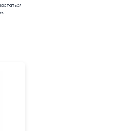
вастаться
е.