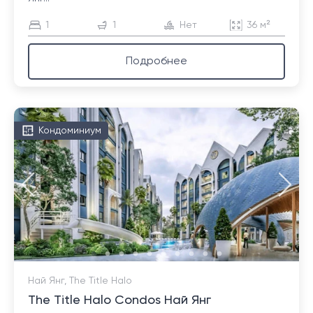
1
1
Нет
36 м²
Подробнее
Кондоминиум
Най Янг, The Title Halo
The Title Halo Condos Най Янг