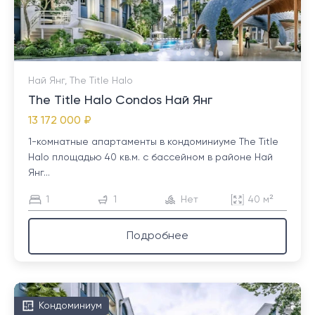
Най Янг, The Title Halo
The Title Halo Condos Най Янг
13 172 000 ₽
1-комнатные апартаменты в кондоминиуме The Title
Halo площадью 40 кв.м. с бассейном в районе Най
Янг...
1
1
Нет
40 м²
Подробнее
Кондоминиум