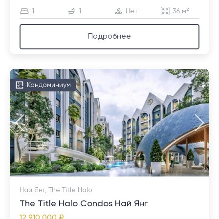
1
1
Нет
36 м²
Подробнее
Кондоминиум
Най Янг, The Title Halo
The Title Halo Condos Най Янг
12 910 000 ₽