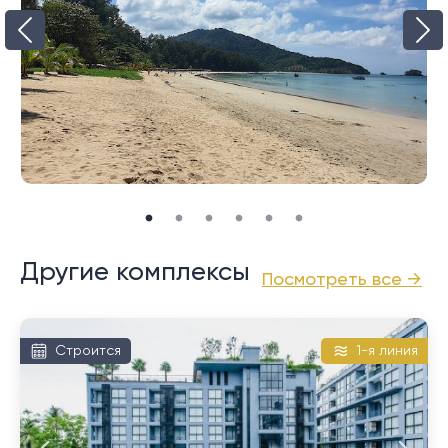
Как и многие пляжи на севере Пхукета, низкий сезон
может быть очень тихим, но некоторые места
остаются открытыми круглый год, так как это
известное и любимое место для кайтсерфинга.
Пляж Най Янг может быть весьма хорош для купания,
хотя течение может быть довольно опасным во
время низкого и дождливого сезона с мая по
октябрь. Примерно в 1 км от берега есть большой
коралловый риф, который стоит изучить.
Другие комплексы
Посмотреть все →
Строится
1-я линия