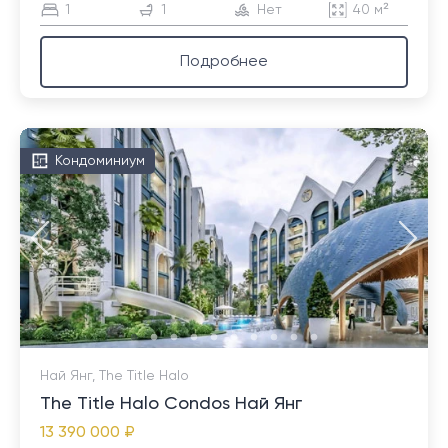
1
1
Нет
40 м²
Подробнее
Кондоминиум
Най Янг, The Title Halo
The Title Halo Condos Най Янг
13 390 000 ₽