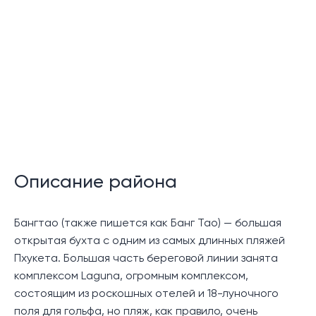
прекрасную возможность для тех, кто ищет дом для
отдыха в отличном месте, или для инвесторов в
аренду, чтобы владеть недвижимостью в очень
востребованном районе.
Этот комплекс будет состоять из 7-этажного
здания, в котором будет в общей сложности 157
квартир, начиная от студий, 2 спален, дуплексов и
роскошных пентхаусов.
Каждая единица имеет современный дизайн и
Описание района
отделку и включает в себя мини-кухню или
кладовую, барную стойку для завтрака или
обеденную зону, комфортабельную спальню(и) и
Бангтао (также пишется как Банг Тао) — большая
отдельные балконы в некоторых типах единиц.
открытая бухта с одним из самых длинных пляжей
Пхукета. Большая часть береговой линии занята
Удобства в комплексе будут включать бассейн, спа,
комплексом Laguna, огромным комплексом,
ресепшн и сауну.
состоящим из роскошных отелей и 18-луночного
поля для гольфа, но пляж, как правило, очень
Местоположение: