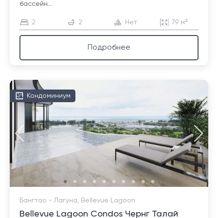
бассейн...
2
2
Нет
79 м²
Подробнее
Кондоминиум
Бангтао - Лагуна, Bellevue Lagoon
Bellevue Lagoon Condos Чернг Талай