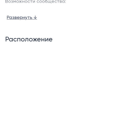
Возможности сообщества:
Прием
Развернуть ↓
Бассейн
Спа
Расположение
Сауна/ручной поток
Парковка
Управление имуществом
24-часовая охрана
Описание:
Bellevue Lagoon Cherng Talay — это совершенно
новый кондоминиум, расположенный рядом с
комплексом Laguna Phuket, который предлагает