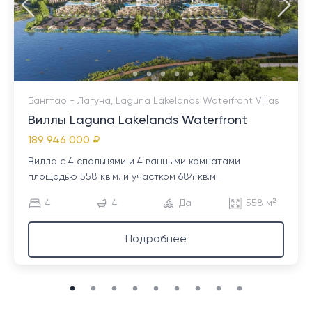
Бангтао - Лагуна, Laguna Lakelands Waterfront Villas
Виллы Laguna Lakelands Waterfront
189 946 000 ₽
Вилла с 4 спальнями и 4 ванными комнатами
площадью 558 кв.м. и участком 684 кв.м...
4
4
Да
558 м²
Подробнее