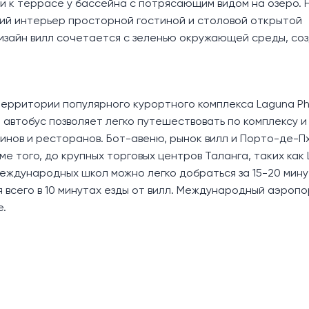
и к террасе у бассейна с потрясающим видом на озеро.
кий интерьер просторной гостиной и столовой открытой
изайн вилл сочетается с зеленью окружающей среды, со
территории популярного курортного комплекса Laguna Ph
автобус позволяет легко путешествовать по комплексу и
инов и ресторанов. Бот-авеню, рынок вилл и Порто-де-Пх
ме того, до крупных торговых центров Таланга, таких как 
международных школ можно легко добраться за 15-20 мину
 всего в 10 минутах езды от вилл. Международный аэропо
е.