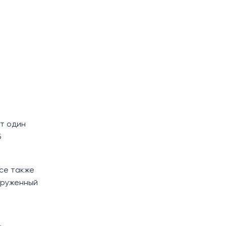
ет один
б
ксе также
круженный