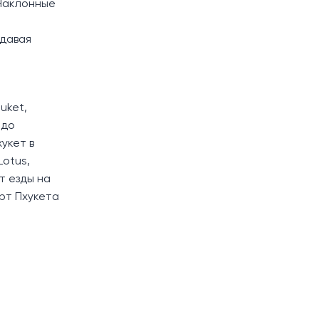
 Наклонные
здавая
uket,
 до
укет в
Lotus,
т езды на
рт Пхукета