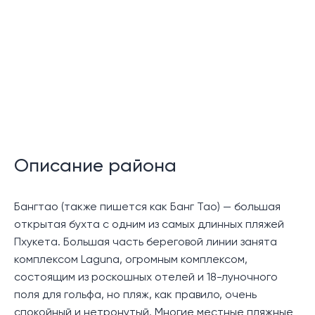
Спа
Тренажерный зал
Теннисные корты
Библиотека
Рестораны
Описание района
Бар
Членство на поле для гольфа Laguna
Бангтао (также пишется как Банг Тао) — большая
Управление недвижимостью и арендой
открытая бухта с одним из самых длинных пляжей
Пхукета. Большая часть береговой линии занята
Круглосуточная охрана
комплексом Laguna, огромным комплексом,
состоящим из роскошных отелей и 18-луночного
Описание:
поля для гольфа, но пляж, как правило, очень
Виллы Laguna Lakelands Waterfront – новейший
спокойный и нетронутый. Многие местные пляжные