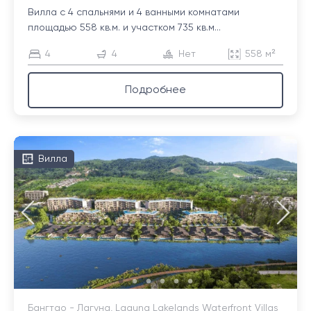
Вилла с 4 спальнями и 4 ванными комнатами
площадью 558 кв.м. и участком 735 кв.м...
4
4
Нет
558 м²
Подробнее
Вилла
Бангтао - Лагуна, Laguna Lakelands Waterfront Villas