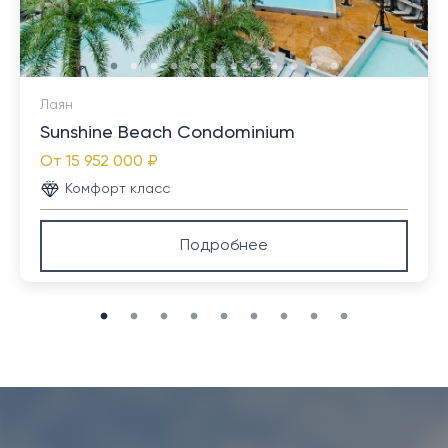
атмосферой. Бесплатный автобус позволяет легко
путешествовать по комплексу и до близлежащего
пляжа. Здесь имеется множество магазинов и
ресторанов. Бот-авеню, рынок вилл и Порто-де-
Лаян
Пхукет в Чернгталай находятся всего в 5–10 минутах
Sunshine Beach Condominium
езды. Кроме того, до крупных торговых центров
От
15 952 000 ₽
Таланга, таких как Lotus's, Makro и Robinson, а также
до некоторых ближайших международных школ
Комфорт класс
можно легко добраться за 15-20 минут езды на
машине. Прекрасные пляжи Бангтао и Лаян
Подробнее
находятся всего в 10 минутах езды от вилл.
Международный аэропорт Пхукета находится
примерно в 25 минутах езды на автомобиле.