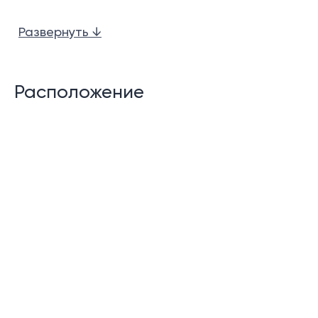
Частный пейзажный бассейн с джакузи
Развернуть ↓
Просторная терраса у бассейна.
Обеденная зона на открытом воздухе.
Расположение
Душ на открытом воздухе.
Гостевой туалет
Прачечная
Помещение для прислуги
Кладовая
Навес на 2 машины.
Функции сообщества:
Круглосуточные услуги консьержа.