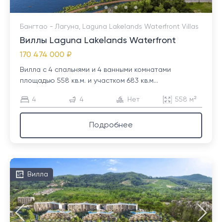
Бангтао - Лагуна, Laguna Lakelands Waterfront Villas
Виллы Laguna Lakelands Waterfront
170 474 000 ₽
Вилла с 4 спальнями и 4 ванными комнатами
площадью 558 кв.м. и участком 683 кв.м...
4
4
Нет
558 м²
Подробнее
Вилла