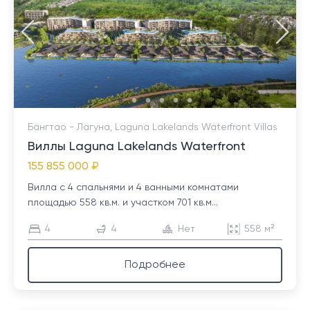
Бангтао - Лагуна, Laguna Lakelands Waterfront Villas
Виллы Laguna Lakelands Waterfront
155 855 000 ₽
Вилла с 4 спальнями и 4 ванными комнатами
площадью 558 кв.м. и участком 701 кв.м...
4
4
Нет
558 м²
Подробнее