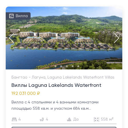
Вилла
Бангтао - Лагуна, Laguna Lakelands Waterfront Villas
Виллы Laguna Lakelands Waterfront
192 031 000 ₽
Вилла с 4 спальнями и 4 ванными комнатами
площадью 558 кв.м. и участком 684 кв.м...
4
4
Да
558 м²