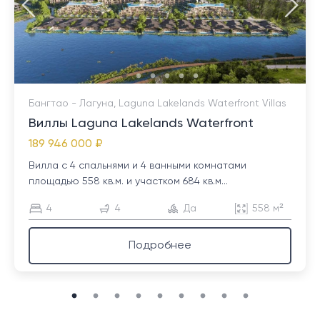
Бангтао - Лагуна, Laguna Lakelands Waterfront Villas
Виллы Laguna Lakelands Waterfront
189 946 000 ₽
Вилла с 4 спальнями и 4 ванными комнатами
площадью 558 кв.м. и участком 684 кв.м...
4
4
Да
558 м²
Подробнее