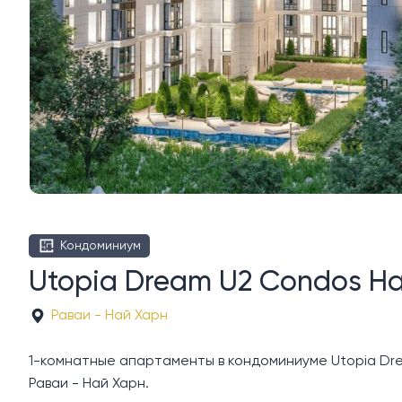
Кондоминиум
Utopia Dream U2 Condos Н
Раваи - Най Харн
1-комнатные апартаменты в кондоминиуме Utopia Drea
Раваи - Най Харн.