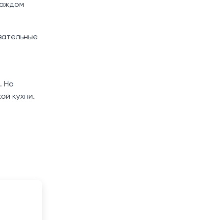
каждом
авательные
. На
ой кухни.