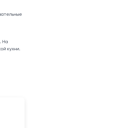
авательные
. На
ой кухни.