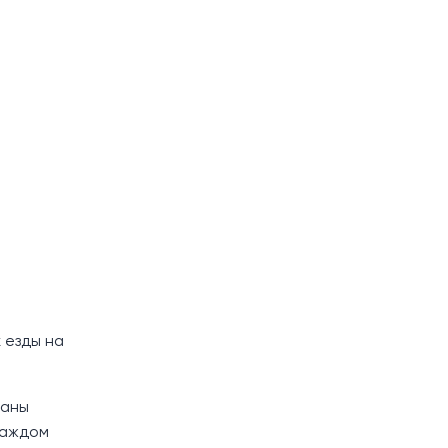
 езды на
ланы
каждом