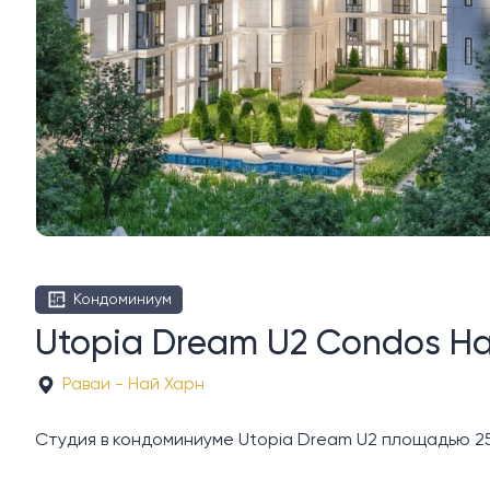
Кондоминиум
Utopia Dream U2 Condos Н
Раваи - Най Харн
Студия в кондоминиуме Utopia Dream U2 площадью 25 к