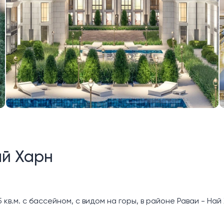
ай Харн
в.м. с бассейном, с видом на горы, в районе Раваи - Най 