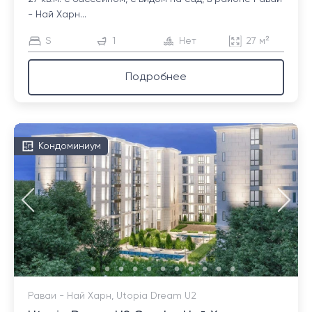
- Най Харн...
S
1
Нет
27 м²
Подробнее
Кондоминиум
Раваи - Най Харн, Utopia Dream U2