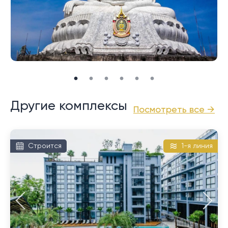
Перевести с помощью Google</p>
Это очень близко к живописному месту номер один
на Пхукете, смотровой площадке мыса Промтхеп.
Он славится потрясающими закатами в обрамлении
великолепных пейзажей и сахарных пальм.
И Най Харн, и Раваи предлагают на продажу
большой выбор недвижимости, в том числе виллы с
бассейном и кондоминиумы. Доступные для выбора
Другие комплексы
Посмотреть все →
ценовых категорий, они, как правило, дешевле по
сравнению с направлениями на северном и
западном побережье.
Строится
1-я линия