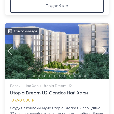
Подробнее
Кондоминиум
Раваи - Най Харн, Utopia Dream U2
Utopia Dream U2 Condos Най Харн
10 690 000 ₽
Студия в кондоминиуме Utopia Dream U2 площадью
27 кв.м. с бассейном, с видом на сад, в районе Раваи