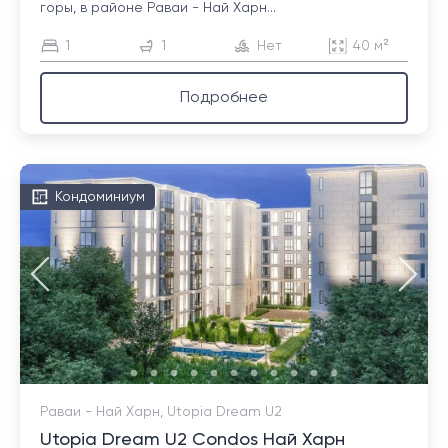
горы, в районе Раваи - Най Харн...
1
1
Нет
40 м²
Подробнее
Кондоминиум
Раваи - Най Харн, Utopia Dream U2
Utopia Dream U2 Condos Най Харн