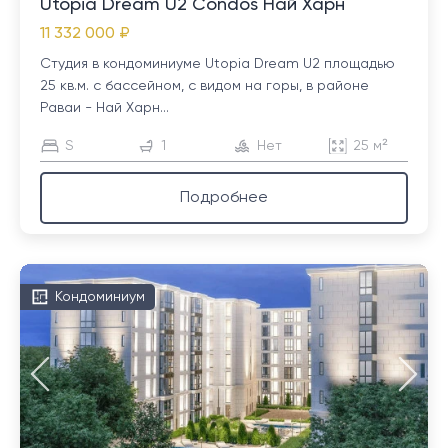
Utopia Dream U2 Condos Най Харн
11 332 000 ₽
Студия в кондоминиуме Utopia Dream U2 площадью
25 кв.м. с бассейном, с видом на горы, в районе
Раваи - Най Харн...
S
1
Нет
25 м²
Подробнее
Кондоминиум