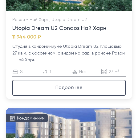
Раваи - Най Харн, Utopia Dream U2
Utopia Dream U2 Condos Най Харн
11 944 000 ₽
Студия в кондоминиуме Utopia Dream U2 площадью
27 кв.м. с бассейном, с видом на сад, в районе Раваи
- Най Харн...
S
1
Нет
27 м²
Подробнее
Кондоминиум