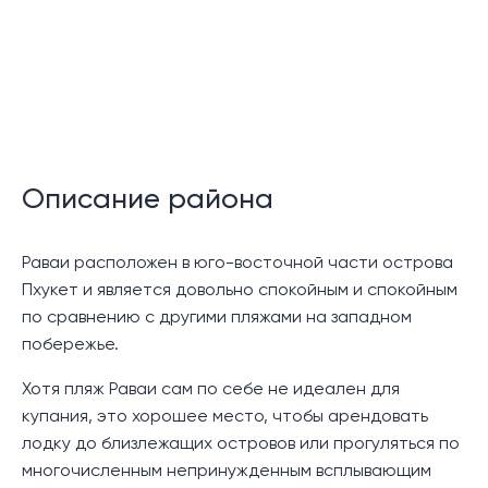
Лифты
24-часовая охрана
Описание:
Utopia Dream U2 Condos — это новый этап развития
этого успешного застройщика, предлагающий
Описание района
спокойствие и удобство в идиллическом месте,
всего в нескольких минутах езды на машине от
нетронутых пляжей Най Харн и Раваи.
Раваи расположен в юго-восточной части острова
Пхукет и является довольно спокойным и спокойным
Этот современный комплекс состоит из трех 7-
по сравнению с другими пляжами на западном
этажных зданий, предлагающих в общей сложности
побережье.
595 квартир. Планы этажей включают студии, 1-
комнатные и 2-комнатные варианты с жилой
Хотя пляж Раваи сам по себе не идеален для
площадью от 24 до 36 квадратных метров. В каждом
купания, это хорошее место, чтобы арендовать
номере есть функциональная мини-кухня или
лодку до близлежащих островов или прогуляться по
кладовая, гостиная, а в некоторых из них есть
многочисленным непринужденным всплывающим