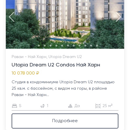
Раваи - Най Харн, Utopia Dream U2
Utopia Dream U2 Condos Най Харн
10 078 000 ₽
Студия в кондоминиуме Utopia Dream U2 площадью
25 кв.м. с бассейном, с видом на горы, в районе
Раваи - Най Харн...
S
1
Да
25 м²
Подробнее