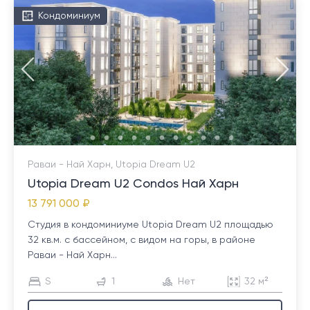
Кондоминиум
Раваи - Най Харн, Utopia Dream U2
Utopia Dream U2 Condos Най Харн
13 791 000 ₽
Студия в кондоминиуме Utopia Dream U2 площадью
32 кв.м. с бассейном, с видом на горы, в районе
Раваи - Най Харн...
S
1
Нет
32 м²