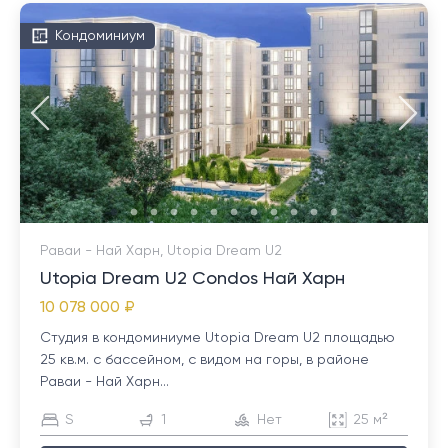
Кондоминиум
Раваи - Най Харн, Utopia Dream U2
Utopia Dream U2 Condos Най Харн
10 078 000 ₽
Студия в кондоминиуме Utopia Dream U2 площадью
25 кв.м. с бассейном, с видом на горы, в районе
Раваи - Най Харн...
S
1
Нет
25 м²